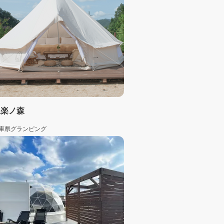
温楽ノ森
庫県
グランピング