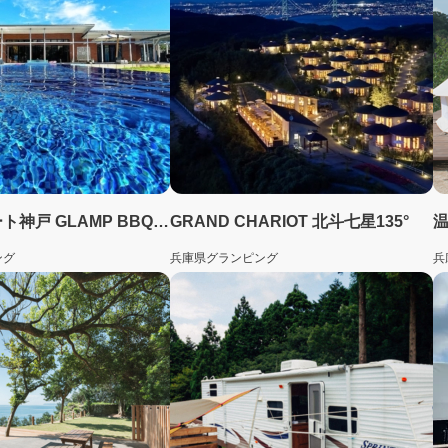
ネスタリゾート神戸 GLAMP BBQ PARK
GRAND CHARIOT 北斗七星135°
ング
兵庫県
グランピング
兵