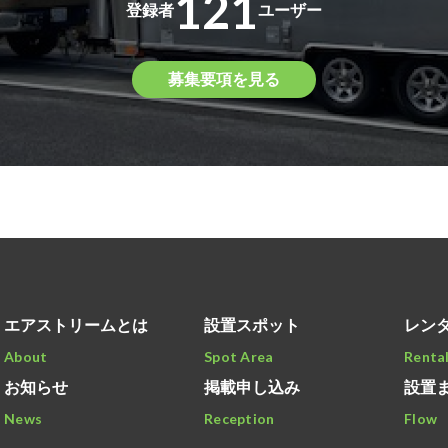
121
登録者
ユーザー
募集要項を見る
エアストリームとは
設置スポット
レン
About
Spot Area
Renta
お知らせ
掲載申し込み
設置
News
Reception
Flow