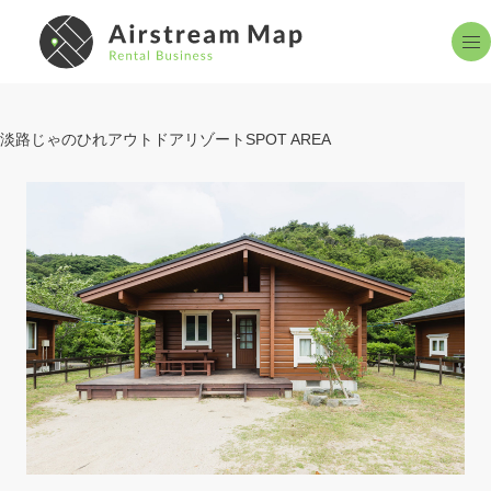
エアストリームとは
設置スポット
About
Spot Area
淡路じゃのひれアウトドアリゾート
レンタルサービス
よくある質問
Rental
QA
お知らせ
掲載申し込み
News
Reception
設置までの流れ
お問い合わせ
Flow
Contact Us