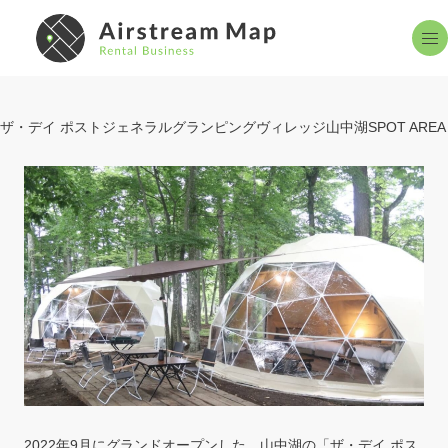
エアストリームとは
設置スポット
About
Spot Area
ザ・デイ ポストジェネラルグランピングヴィレッジ山中湖
レンタルサービス
よくある質問
Rental
QA
お知らせ
掲載申し込み
News
Reception
設置までの流れ
お問い合わせ
Flow
Contact Us
2022年9月にグランドオープンした、山中湖の「ザ・デイ ポス