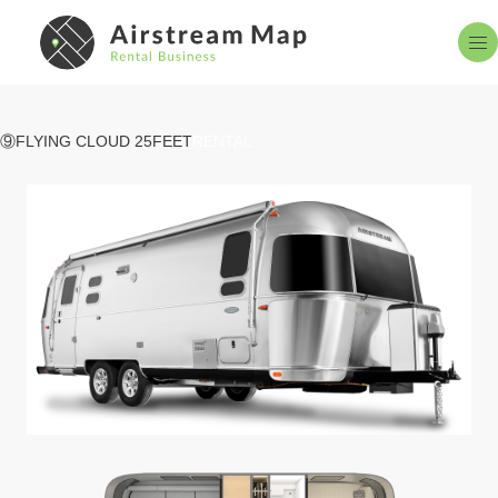
エアストリームとは
設置スポット
About
Spot Area
⑨FLYING CLOUD 25FEET
レンタルサービス
よくある質問
Rental
QA
お知らせ
掲載申し込み
News
Reception
設置までの流れ
お問い合わせ
Flow
Contact Us